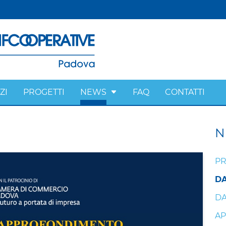
ZI
PROGETTI
NEWS
FAQ
CONTATTI
N
PR
DA
DA
AP