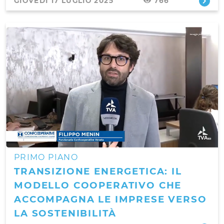
GIOVEDÌ 17 LUGLIO 2025
766
PRIMO PIANO
TRANSIZIONE ENERGETICA: IL
MODELLO COOPERATIVO CHE
ACCOMPAGNA LE IMPRESE VERSO
LA SOSTENIBILITÀ