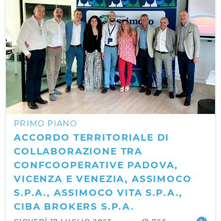
PRIMO PIANO
ACCORDO TERRITORIALE DI
COLLABORAZIONE TRA
CONFCOOPERATIVE PADOVA,
VICENZA E VENEZIA, ASSIMOCO
S.P.A., ASSIMOCO VITA S.P.A.,
CIBA BROKERS S.P.A.